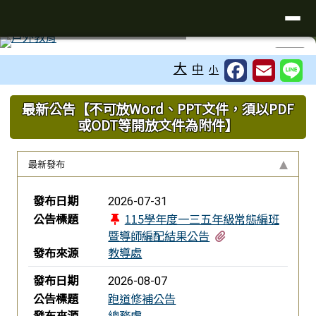
台南市楠西國小
導覽列
跳至主內容區
工具列
⏸
大
中
小
頁尾區域
上中區域內容
最新公告【不可放Word、PPT文件，須以PDF
或ODT等開放文件為附件】
最新發布
新聞列表
發布日期
2026-07-31
公告標題
115學年度一三五年級常態編班
有1個附檔
暨導師編配結果公告
發布來源
教導處
發布日期
2026-08-07
公告標題
跑道修補公告
發布來源
總務處