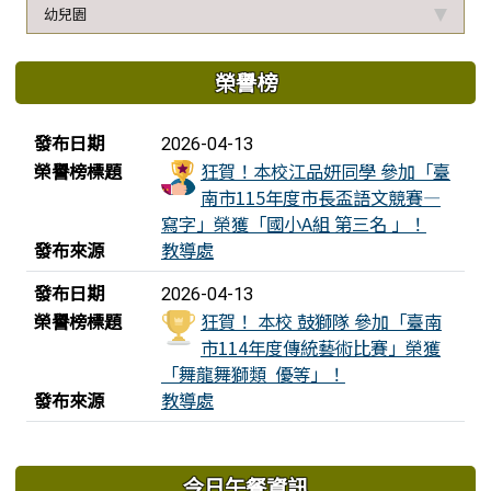
幼兒園
榮譽榜
榮譽榜列表
發布日期
2026-04-13
榮譽榜標題
狂賀！本校江品妍同學 參加「臺
南市115年度市長盃語文競賽—
寫字」榮獲「國小A組 第三名 」！
發布來源
教導處
發布日期
2026-04-13
榮譽榜標題
狂賀！ 本校 鼓獅隊 參加「臺南
市114年度傳統藝術比賽」榮獲
「舞龍舞獅類 優等」！
發布來源
教導處
下中區域內容
今日午餐資訊