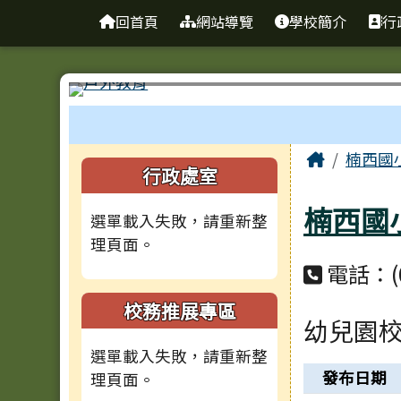
台南市楠西國小
導覽列
跳至主內容區
回首頁
網站導覽
學校簡介
行
工具列
頁尾區域
主內容
Home
楠西國
左邊區域內容
行政處室
楠西國
選單載入失敗，請重新整
理頁面。
電話：(0
校務推展專區
幼兒園
選單載入失敗，請重新整
新聞列表
發布日期
理頁面。