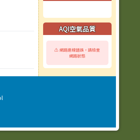
AQI空氣品質
⚠️ 網路連線錯誤，請檢查
網路狀態
ol