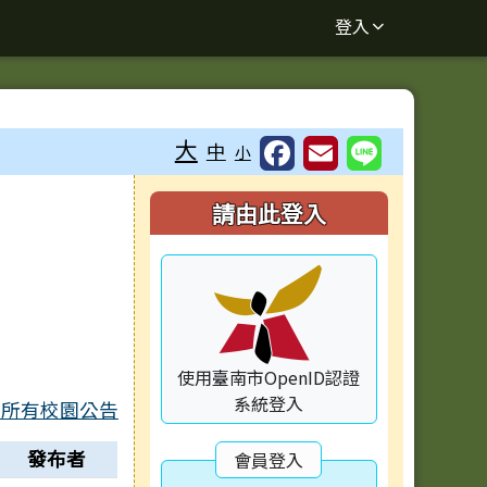
登入
⏸
大
中
小
右邊區域內容
請由此登入
使用臺南市OpenID認證
系統登入
所有校園公告
發布者
會員登入