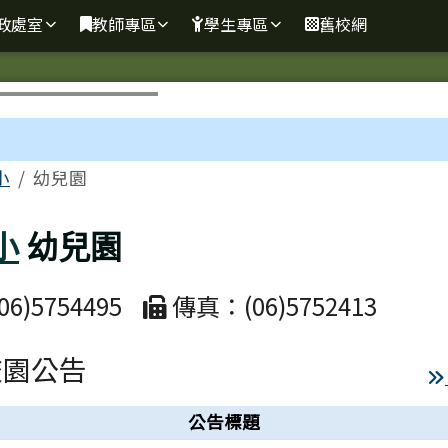
政處室
教師專區
學生專區
舊校網
區域
小
幼兒園
小
幼兒園
6)5754495
傳真：(06)5752413
校園公告
公告標題