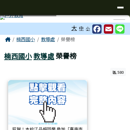
台南市楠西國小
導覽列
跳至主內容區
工具列
⏸
大
中
小
頁尾區域
主內容區域
Home
楠西國小
教導處
榮譽榜
楠西國小
教導處
榮譽榜
580
狂賀！本校江品妍同學 參加「臺南市