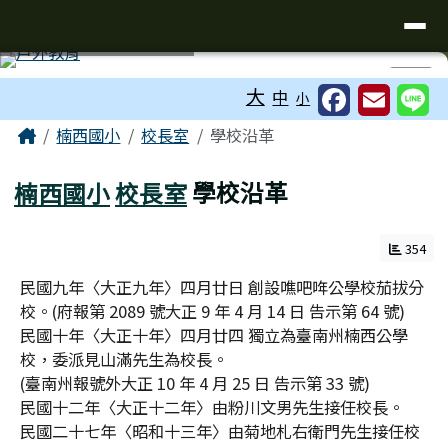
台南市楠西國小
導覽列
跳至主內容區
工具列
⏸
大
中
小
頁尾區域
主內容區域
Home
楠西國小
校長室
學校沿革
楠西國小
校長室
學校沿革
354
民國九年〈大正九年〉四月廿日 創設噍吧哖公學校茄拔分
校。(府報第 2089 號大正 9 年 4 月 14 日 告示第 64 號)
民國十年〈大正十年〉四月廿四 獨立為臺南州楠西公學
校，委派見山滿先生為校長。
(臺南州報號外大正 10 年 4 月 25 日 告示第 33 號)
民國十二年〈大正十二年〉由粉川文男先生接任校長。
民國二十七年〈昭和十三年〉由菊地札右衛門先生接任校